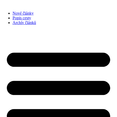
Přejít
k
Nové články
obsahu
Popis cesty
Archív článků