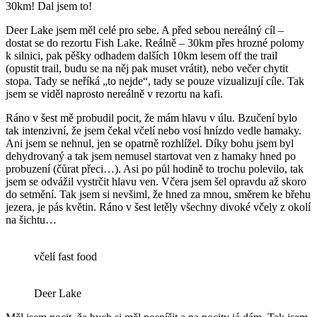
30km! Dal jsem to!
Deer Lake jsem měl celé pro sebe. A před sebou nereálný cíl –
dostat se do rezortu Fish Lake. Reálně – 30km přes hrozné polomy
k silnici, pak pěšky odhadem dalších 10km lesem off the trail
(opustit trail, budu se na něj pak muset vrátit), nebo večer chytit
stopa. Tady se neříká „to nejde“, tady se pouze vizualizují cíle. Tak
jsem se viděl naprosto nereálně v rezortu na kafi.
Ráno v šest mě probudil pocit, že mám hlavu v úlu. Bzučení bylo
tak intenzivní, že jsem čekal včelí nebo vosí hnízdo vedle hamaky.
Ani jsem se nehnul, jen se opatrně rozhlížel. Díky bohu jsem byl
dehydrovaný a tak jsem nemusel startovat ven z hamaky hned po
probuzení (čůrat přeci…). Asi po půl hodině to trochu polevilo, tak
jsem se odvážil vystrčit hlavu ven. Včera jsem šel opravdu až skoro
do setmění. Tak jsem si nevšiml, že hned za mnou, směrem ke břehu
jezera, je pás květin. Ráno v šest letěly všechny divoké včely z okolí
na šichtu…
včelí fast food
Deer Lake