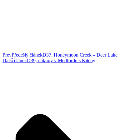
Prev
Předešlý článek
D37, Honeymoon Creek – Deer Lake
Další článek
D39, nákupy v Medfordu s Kitchy