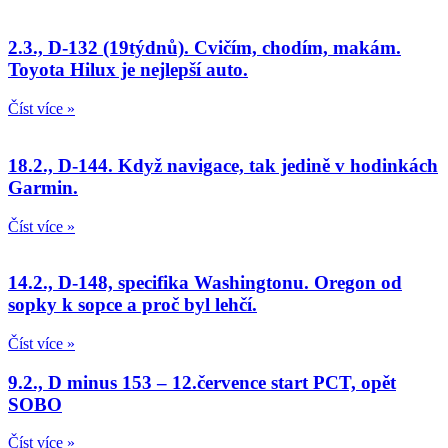
2.3., D-132 (19týdnů). Cvičím, chodím, makám.
Toyota Hilux je nejlepší auto.
Číst více »
18.2., D-144. Když navigace, tak jedině v hodinkách
Garmin.
Číst více »
14.2., D-148, specifika Washingtonu. Oregon od
sopky k sopce a proč byl lehčí.
Číst více »
9.2., D minus 153 – 12.července start PCT, opět
SOBO
Číst více »