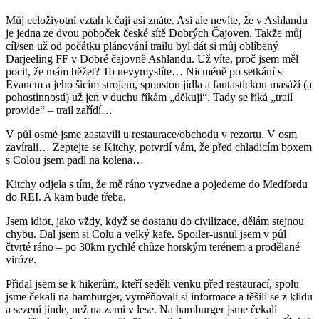
Můj celoživotní vztah k čaji asi znáte. Asi ale nevíte, že v Ashlandu
je jedna ze dvou poboček české sítě Dobrých Čajoven. Takže můj
cíl/sen už od počátku plánování trailu byl dát si můj oblíbený
Darjeeling FF v Dobré čajovně Ashlandu. Už víte, proč jsem měl
pocit, že mám běžet? To nevymyslíte… Nicméně po setkání s
Evanem a jeho šicím strojem, spoustou jídla a fantastickou masáží (a
pohostinností) už jen v duchu říkám „děkuji“. Tady se říká „trail
provide“ – trail zařídí…
V půl osmé jsme zastavili u restaurace/obchodu v rezortu. V osm
zavírali… Zeptejte se Kitchy, potvrdí vám, že před chladicím boxem
s Colou jsem padl na kolena…
Kitchy odjela s tím, že mě ráno vyzvedne a pojedeme do Medfordu
do REI. A kam bude třeba.
Jsem idiot, jako vždy, když se dostanu do civilizace, dělám stejnou
chybu. Dal jsem si Colu a velký kafe. Spoiler-usnul jsem v půl
čtvrté ráno – po 30km rychlé chůze horským terénem a prodělané
viróze.
Přidal jsem se k hikerům, kteří seděli venku před restaurací, spolu
jsme čekali na hamburger, vyměňovali si informace a těšili se z klidu
a sezení jinde, než na zemi v lese. Na hamburger jsme čekali