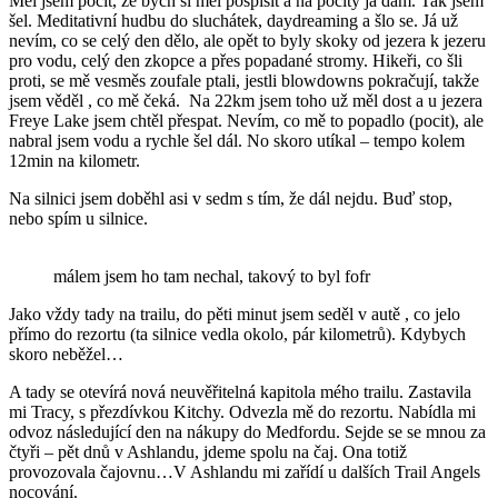
Měl jsem pocit, že bych si měl pospíšit a na pocity já dám. Tak jsem
šel. Meditativní hudbu do sluchátek, daydreaming a šlo se. Já už
nevím, co se celý den dělo, ale opět to byly skoky od jezera k jezeru
pro vodu, celý den zkopce a přes popadané stromy. Hikeři, co šli
proti, se mě vesměs zoufale ptali, jestli blowdowns pokračují, takže
jsem věděl , co mě čeká. Na 22km jsem toho už měl dost a u jezera
Freye Lake jsem chtěl přespat. Nevím, co mě to popadlo (pocit), ale
nabral jsem vodu a rychle šel dál. No skoro utíkal – tempo kolem
12min na kilometr.
Na silnici jsem doběhl asi v sedm s tím, že dál nejdu. Buď stop,
nebo spím u silnice.
málem jsem ho tam nechal, takový to byl fofr
Jako vždy tady na trailu, do pěti minut jsem seděl v autě , co jelo
přímo do rezortu (ta silnice vedla okolo, pár kilometrů). Kdybych
skoro neběžel…
A tady se otevírá nová neuvěřitelná kapitola mého trailu. Zastavila
mi Tracy, s přezdívkou Kitchy. Odvezla mě do rezortu. Nabídla mi
odvoz následující den na nákupy do Medfordu. Sejde se se mnou za
čtyři – pět dnů v Ashlandu, jdeme spolu na čaj. Ona totiž
provozovala čajovnu…V Ashlandu mi zařídí u dalších Trail Angels
nocování.