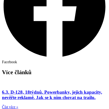
Facebook
Více článků
6.3. D-128, 18týdnů. Powerbanky, jejich kapacity,
nevěřte reklamě. Jak se k nim chovat na trailu.
Číst více »