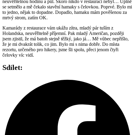
neuvěřitelnou hodinu a půl. Skoro nikdo v restauraci nebyl… Úplně
se setmělo a mě čekalo stavění hamaky s čelovkou. Poprvé. Bylo mi
to jedno, nějak to dopadne. Dopadlo, hamaku mám pověšenou za
mrtvý strom, zatím OK.
Kamarády z restaurace vám ukážu zítra, mladý pár tuším z
Holandska, neuvěřitelně příjemní. Pak mladý Američan, později
jsem zjistil, že má batoh stejně těžký, jako já… Mě vůbec nepřišlo,
že je mi dvakrát tolik, co jim. Bylo mi s nima dobře. Do místa
rezortu, určeného pro hikery, jsme šli spolu, přeci jenom čtyři
čelovky víc vidí.
Sdílet: