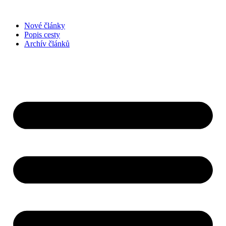
Přejít
k
Nové články
obsahu
Popis cesty
Archív článků