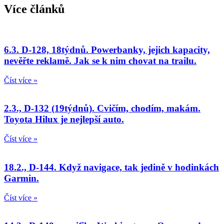
Více článků
6.3. D-128, 18týdnů. Powerbanky, jejich kapacity,
nevěřte reklamě. Jak se k nim chovat na trailu.
Číst více »
2.3., D-132 (19týdnů). Cvičím, chodím, makám.
Toyota Hilux je nejlepší auto.
Číst více »
18.2., D-144. Když navigace, tak jedině v hodinkách
Garmin.
Číst více »