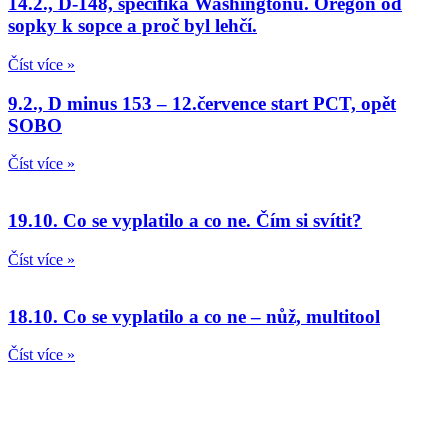
14.2., D-148, specifika Washingtonu. Oregon od
sopky k sopce a proč byl lehčí.
Číst více »
9.2., D minus 153 – 12.července start PCT, opět
SOBO
Číst více »
19.10. Co se vyplatilo a co ne. Čím si svítit?
Číst více »
18.10. Co se vyplatilo a co ne – nůž, multitool
Číst více »