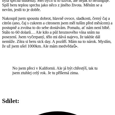
byla sprcha studená). Měl bych si to užívat, ale nějak to nefunguje.
Spíš beru teplou sprchu jako něco z jiného života. Měním se a
nevím, jestli to je dobře.
Nakoupil jsem spoustu dobrot, hlavně ovoce, sladkosti, černý čaj a
citrón (ano, čaj s cukrem a citronem jsem měl tuším před měsícem) a
postupně a zvolna to do sebe dostávám. Pomalu, ať nám není blbě.
Stálo to 60 dolarů… Ale kilo a půl hroznového vína sním na
posezení. Jsem vyčerpaný, tělo mi dává najevo, že takhle dál
nemůže. Zítra si beru sick day. A pozítří. Mám na to nárok. Myslím,
že už jsem ušel 1000km. Ale mám medvěda🥳.
No jsem přeci v Kalifornii. Ale já být chřestýš, tak tu
jsem ztuhlej celý rok. Je tu příšerná zima.
Sdílet: