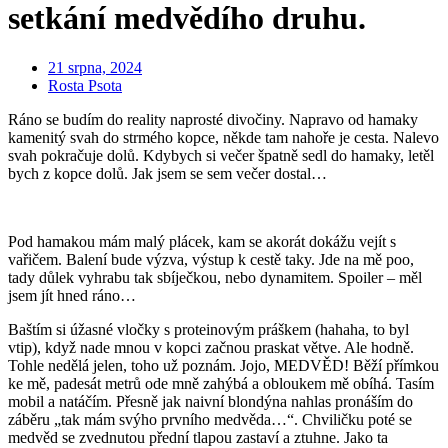
setkání medvědího druhu.
21 srpna, 2024
Rosta Psota
Ráno se budím do reality naprosté divočiny. Napravo od hamaky
kamenitý svah do strmého kopce, někde tam nahoře je cesta. Nalevo
svah pokračuje dolů. Kdybych si večer špatně sedl do hamaky, letěl
bych z kopce dolů. Jak jsem se sem večer dostal…
Pod hamakou mám malý plácek, kam se akorát dokážu vejít s
vařičem. Balení bude výzva, výstup k cestě taky. Jde na mě poo,
tady důlek vyhrabu tak sbíječkou, nebo dynamitem. Spoiler – měl
jsem jít hned ráno…
Baštím si úžasné vločky s proteinovým práškem (hahaha, to byl
vtip), když nade mnou v kopci začnou praskat větve. Ale hodně.
Tohle nedělá jelen, toho už poznám. Jojo, MEDVĚD! Běží přímkou
ke mě, padesát metrů ode mně zahýbá a obloukem mě obíhá. Tasím
mobil a natáčím. Přesně jak naivní blondýna nahlas pronáším do
záběru „tak mám svýho prvního medvěda…“. Chviličku poté se
medvěd se zvednutou přední tlapou zastaví a ztuhne. Jako ta