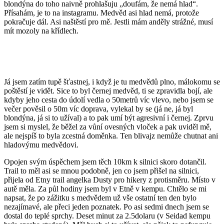
blondýna do toho naivně prohlašuju „doufám, že nemá hlad“.
Přísahám, je to na instagramu. Medvěd asi hlad nemá, protože
pokračuje dál. Asi naštěstí pro mě. Jestli mám anděly strážné, musí
mít mozoly na křídlech.
Já jsem zatím tupě šťastnej, i když je tu medvědů plno, málokomu se
poštěstí je vidět. Sice to byl černej medvěd, ti se zpravidla bojí, ale
kdyby jeho cesta do údolí vedla o 50metrů víc vlevo, nebo jsem se
večer pověsil o 50m víc doprava, vylekal by se (já ne, já byl
blondýna, já si to užíval) a to pak umí být agresivní i černej. Zprvu
jsem si myslel, že běžel za vůní ovesných vloček a pak uviděl mě,
ale nejspíš to byla zcestná doměnka. Ten blivajz nemůže chutnat ani
hladovýmu medvědovi.
Opojen svým úspěchem jsem těch 10km k silnici skoro dotančil.
Trail to měl asi se mnou podobně, jen co jsem přišel na silnici,
přijela od Etny trail angelka Dusty pro hikery z protisměru. Místo v
autě měla. Za půl hodiny jsem byl v Etně v kempu. Chtělo se mi
napsat, že po zážitku s medvědem už vše ostatní ten den bylo
nezajímavé, ale přeci jeden poznatek. Po asi sedmi dnech jsem se
dostal do teplé sprchy. Deset minut za 2.5dolaru (v Seidad kempu