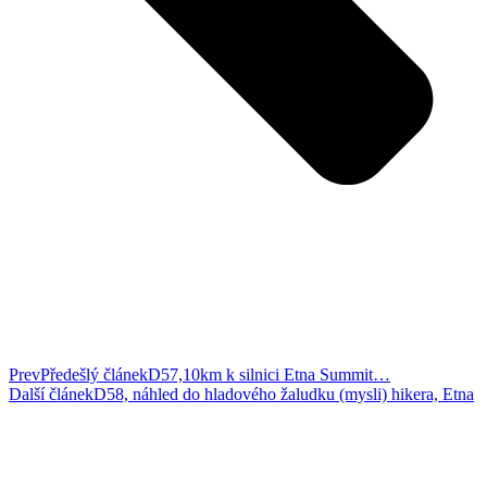
Prev
Předešlý článek
D57,10km k silnici Etna Summit…
Další článek
D58, náhled do hladového žaludku (mysli) hikera, Etna